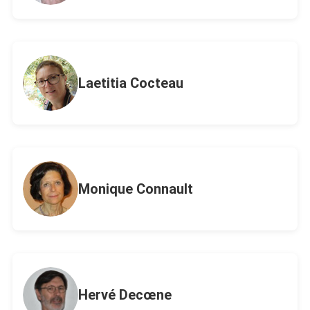
Laetitia Cocteau
Monique Connault
Hervé Decœne